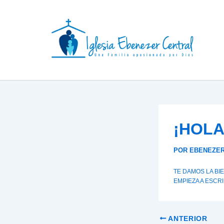
IR
AL
CONTENIDO
¡HOLA
POR
EBENEZE
TE DAMOS LA BI
EMPIEZA A ESCRI
ANTERIOR